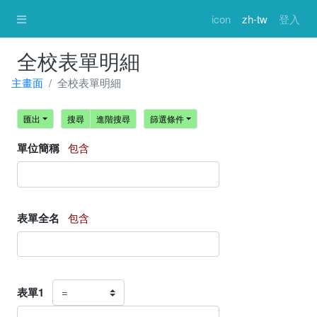
icon
zh-tw
登入
全校表單明細
主畫面
全校表單明細
匯出
搜尋
進階搜尋
篩選條件
單位簡稱
包含
表單全名
包含
表單1