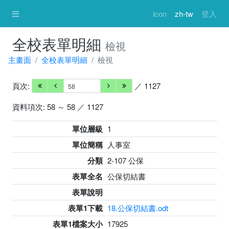
icon
zh-tw
登入
全校表單明細
檢視
主畫面
全校表單明細
檢視
頁次:
／ 1127
資料項次: 58 ～ 58 ／ 1127
單位層級
1
單位簡稱
人事室
分類
2-107 公保
表單全名
公保切結書
表單說明
表單1下載
18.公保切結書.odt
表單1檔案大小
17925