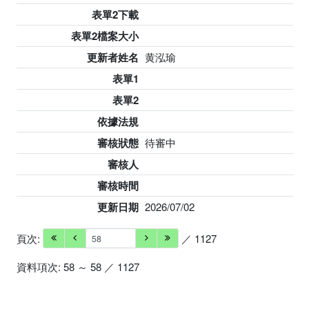
表單2下載
表單2檔案大小
更新者姓名
黄泓瑜
表單1
表單2
依據法規
審核狀態
待審中
審核人
審核時間
更新日期
2026/07/02
頁次:
／ 1127
資料項次: 58 ～ 58 ／ 1127