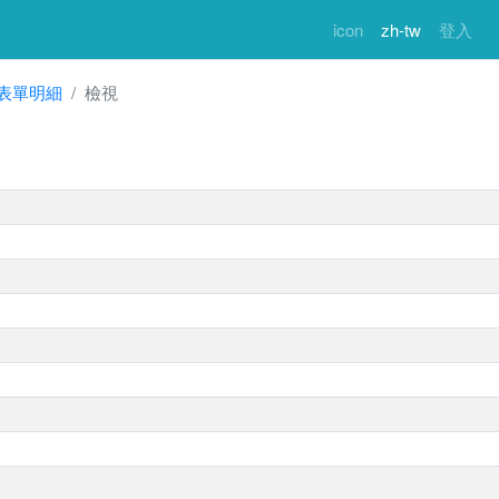
icon
zh-tw
登入
表單明細
檢視