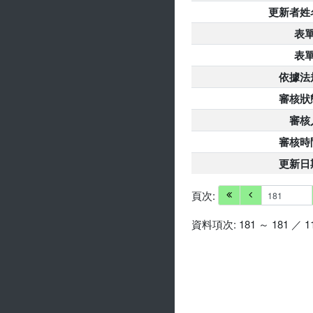
更新者姓
表單
表單
依據法
審核狀
審核
審核時
更新日
頁次:
資料項次: 181 ～ 181 ／ 1