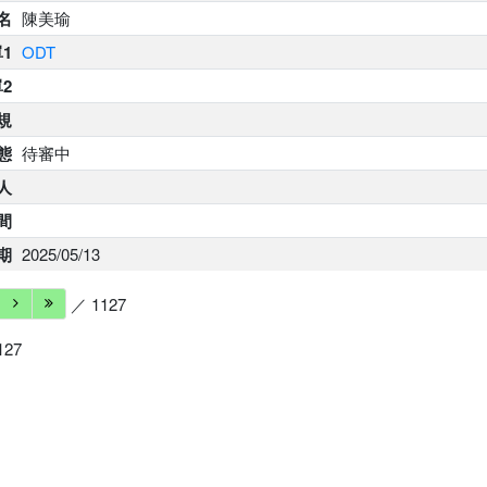
名
陳美瑜
1
ODT
2
規
態
待審中
人
間
期
2025/05/13
／ 1127
127