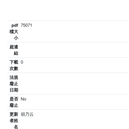
pdf
75071
檔大
小
超連
結
下載
0
次數
法規
廢止
日期
是否
No
廢止
更新
胡乃云
者姓
名