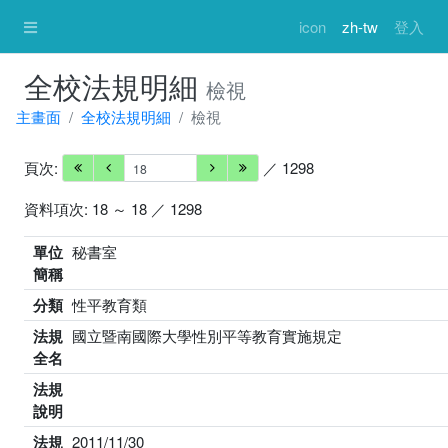
icon
zh-tw
登入
全校法規明細
檢視
主畫面
全校法規明細
檢視
頁次:
／ 1298
資料項次: 18 ～ 18 ／ 1298
單位
秘書室
簡稱
分類
性平教育類
法規
國立暨南國際大學性別平等教育實施規定
全名
法規
說明
法規
2011/11/30