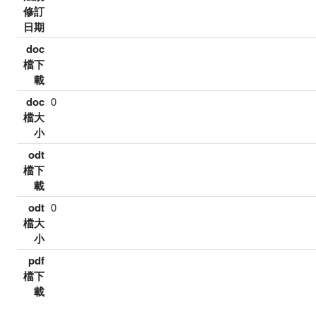
修訂
日期
doc
檔下
載
doc
0
檔大
小
odt
檔下
載
odt
0
檔大
小
pdf
檔下
載