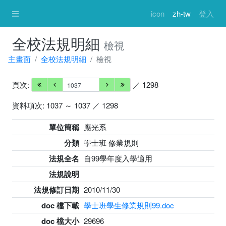
icon
zh-tw
登入
全校法規明細
檢視
主畫面
全校法規明細
檢視
頁次:
／ 1298
資料項次: 1037 ～ 1037 ／ 1298
單位簡稱
應光系
分類
學士班 修業規則
法規全名
自99學年度入學適用
法規說明
法規修訂日期
2010/11/30
doc 檔下載
學士班學生修業規則99.doc
doc 檔大小
29696