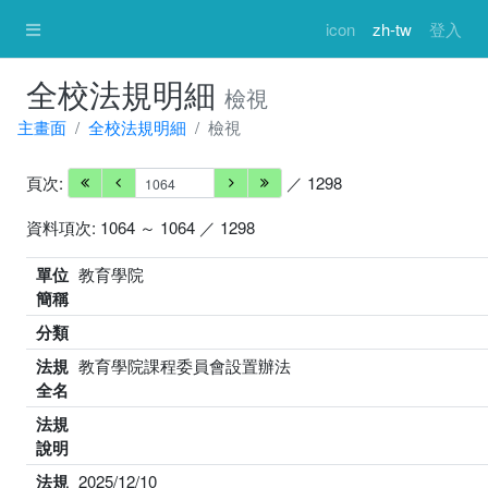
icon
zh-tw
登入
全校法規明細
檢視
主畫面
全校法規明細
檢視
頁次:
／ 1298
資料項次: 1064 ～ 1064 ／ 1298
單位
教育學院
簡稱
分類
法規
教育學院課程委員會設置辦法
全名
法規
說明
法規
2025/12/10