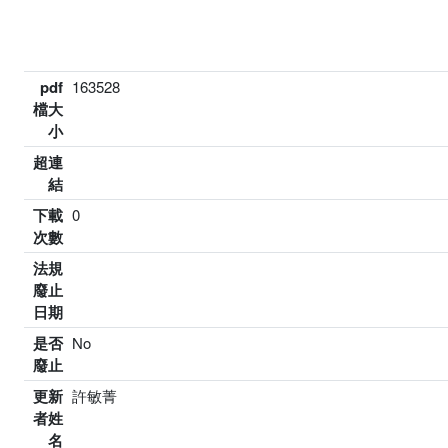
pdf
163528
檔大
小
超連
結
下載
0
次數
法規
廢止
日期
是否
No
廢止
更新
許敏菁
者姓
名