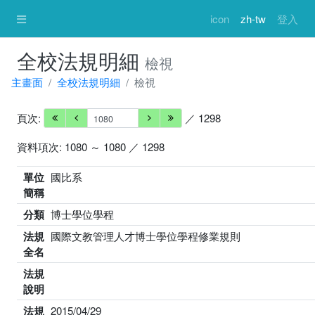
icon
zh-tw
登入
全校法規明細
檢視
主畫面
全校法規明細
檢視
頁次:
／ 1298
資料項次: 1080 ～ 1080 ／ 1298
單位
國比系
簡稱
分類
博士學位學程
法規
國際文教管理人才博士學位學程修業規則
全名
法規
說明
法規
2015/04/29