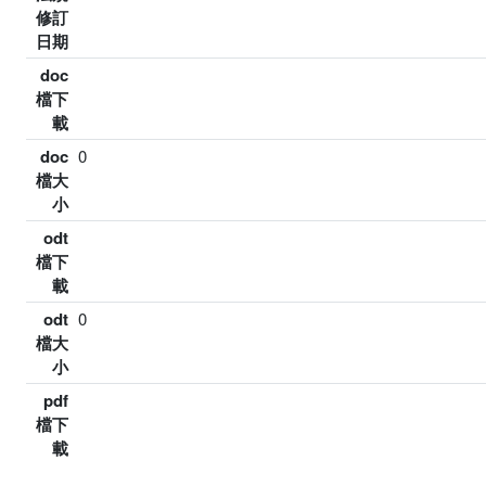
修訂
日期
doc
檔下
載
doc
0
檔大
小
odt
檔下
載
odt
0
檔大
小
pdf
檔下
載