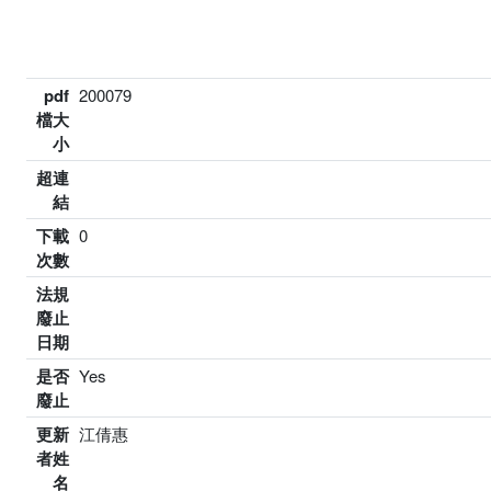
pdf
200079
檔大
小
超連
結
下載
0
次數
法規
廢止
日期
是否
Yes
廢止
更新
江倩惠
者姓
名