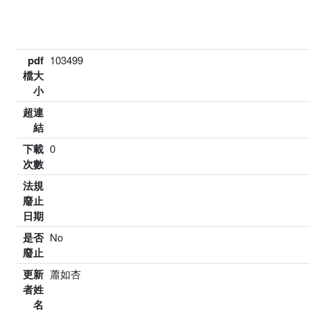
pdf
103499
檔大
小
超連
結
下載
0
次數
法規
廢止
日期
是否
No
廢止
更新
蕭如杏
者姓
名