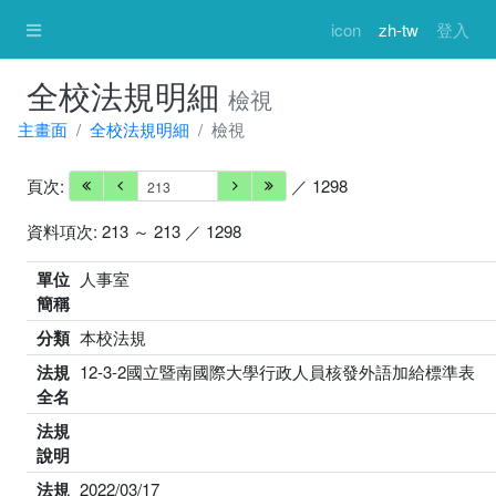
icon
zh-tw
登入
全校法規明細
檢視
主畫面
全校法規明細
檢視
頁次:
／ 1298
資料項次: 213 ～ 213 ／ 1298
單位
人事室
簡稱
分類
本校法規
法規
12-3-2國立暨南國際大學行政人員核發外語加給標準表
全名
法規
說明
法規
2022/03/17