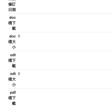
修訂
日期
doc
檔下
載
doc
0
檔大
小
odt
檔下
載
odt
0
檔大
小
pdf
檔下
載