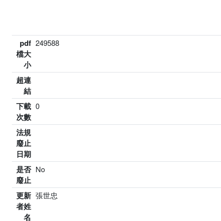
pdf
249588
檔大
小
超連
結
下載
0
次數
法規
廢止
日期
是否
No
廢止
更新
張世忠
者姓
名