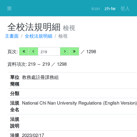
icon
zh-tw
登入
全校法規明細
檢視
主畫面
全校法規明細
檢視
頁次:
／ 1298
資料項次: 219 ～ 219 ／ 1298
單位
教務處註冊課務組
簡稱
分類
法規
National Chi Nan University Regulations (English Version
全名
法規
說明
法規
2023/02/17