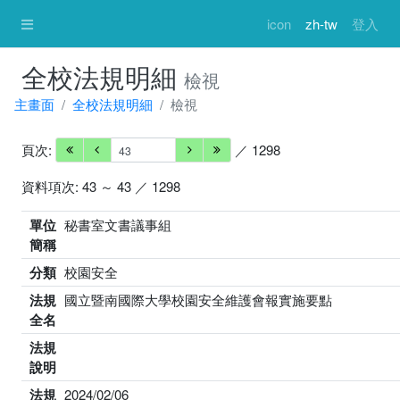
icon
zh-tw
登入
全校法規明細
檢視
主畫面
全校法規明細
檢視
頁次:
／ 1298
資料項次: 43 ～ 43 ／ 1298
單位
秘書室文書議事組
簡稱
分類
校園安全
法規
國立暨南國際大學校園安全維護會報實施要點
全名
法規
說明
法規
2024/02/06