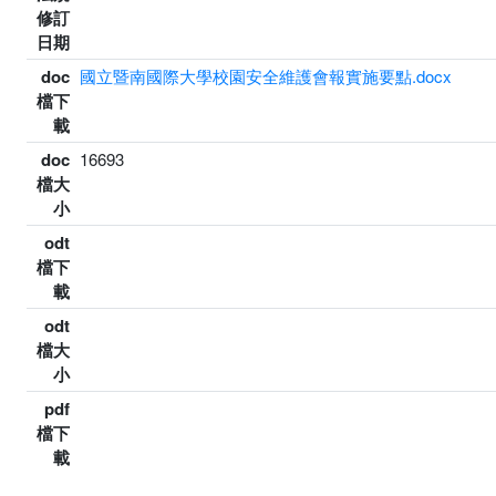
修訂
日期
doc
國立暨南國際大學校園安全維護會報實施要點.docx
檔下
載
doc
16693
檔大
小
odt
檔下
載
odt
檔大
小
pdf
檔下
載