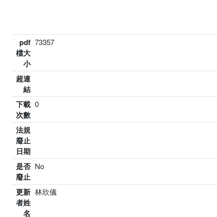
pdf
73357
檔大
小
超連
結
下載
0
次數
法規
廢止
日期
是否
No
廢止
更新
林欣儀
者姓
名