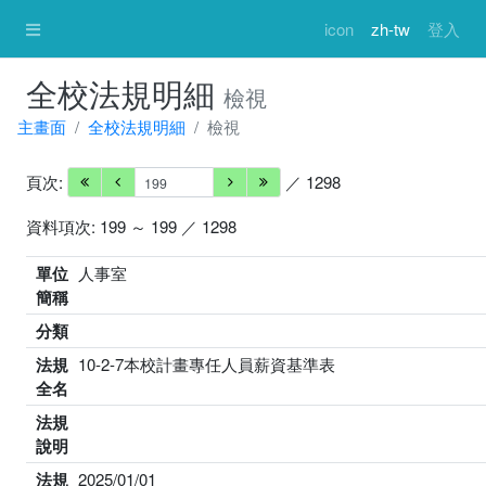
icon
zh-tw
登入
全校法規明細
檢視
主畫面
全校法規明細
檢視
頁次:
／ 1298
資料項次: 199 ～ 199 ／ 1298
單位
人事室
簡稱
分類
法規
10-2-7本校計畫專任人員薪資基準表
全名
法規
說明
法規
2025/01/01