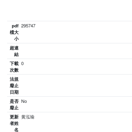
pdf
295747
檔大
小
超連
結
下載
0
次數
法規
廢止
日期
是否
No
廢止
更新
黄泓瑜
者姓
名