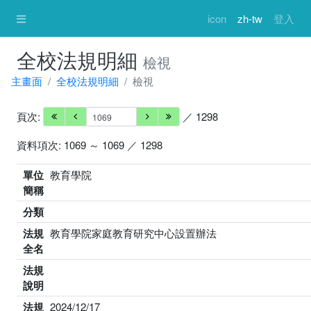
icon
zh-tw
登入
全校法規明細
檢視
主畫面
全校法規明細
檢視
頁次:
／ 1298
資料項次: 1069 ～ 1069 ／ 1298
單位
教育學院
簡稱
分類
法規
教育學院家庭教育研究中心設置辦法
全名
法規
說明
法規
2024/12/17