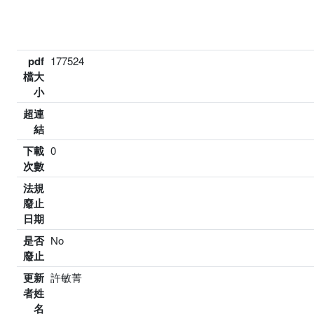
pdf
177524
檔大
小
超連
結
下載
0
次數
法規
廢止
日期
是否
No
廢止
更新
許敏菁
者姓
名