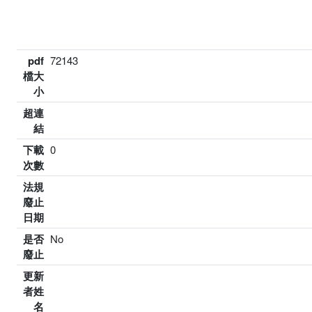
pdf
72143
檔大
小
超連
結
下載
0
次數
法規
廢止
日期
是否
No
廢止
更新
者姓
名