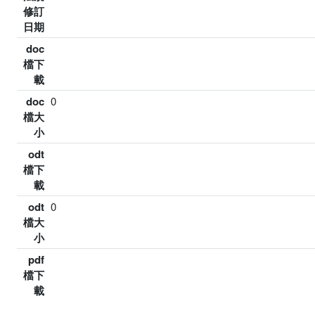
修訂
日期
doc
檔下
載
doc
0
檔大
小
odt
檔下
載
odt
0
檔大
小
pdf
檔下
載