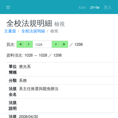
icon
zh-tw
登入
全校法規明細
檢視
主畫面
全校法規明細
檢視
頁次:
／ 1298
資料項次: 1028 ～ 1028 ／ 1298
單位
應光系
簡稱
分類
系務
法規
系主任推選與罷免辦法
全名
法規
說明
法規
2008/04/30