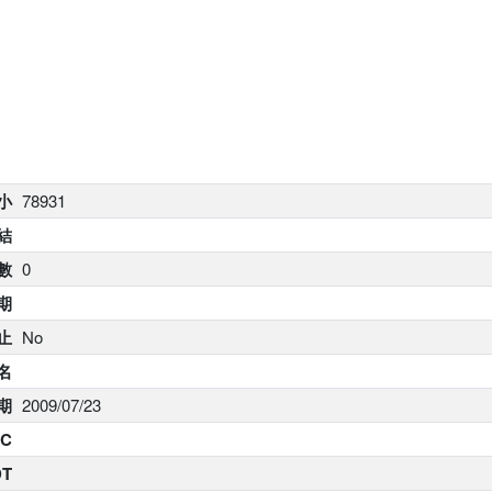
大小
78931
結
數
0
期
止
No
名
期
2009/07/23
C
DT