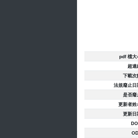
pdf 檔
超連
下載次
法規廢止日
是否廢
更新者姓
更新日
DO
O