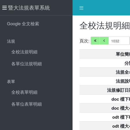
暨大法規表單系統
全校法規明
Google 全文檢索
頁次:
法規
全校法規明細
單位簡
分
各單位法規明細
法規全
法規說
表單
法規修訂日
全校表單明細
doc 檔下
各單位表單明細
doc 檔大
odt 檔
odt 檔