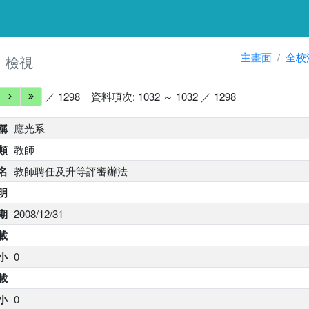
細
主畫面
全校
檢視
／ 1298
資料項次: 1032 ～ 1032 ／ 1298
稱
應光系
類
教師
名
教師聘任及升等評審辦法
明
期
2008/12/31
載
小
0
下載
大小
0