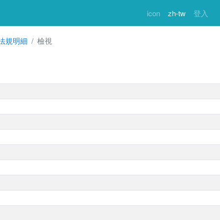
icon
zh-tw
登入
法規明細
檢視