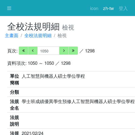
icon
zh-tw
登入
全校法規明細
檢視
主畫面
全校法規明細
檢視
頁次:
／ 1298
資料項次: 1050 ～ 1050 ／ 1298
單位
人工智慧與機器人碩士學位學程
簡稱
分類
法規
學士班成績優異學生預修人工智慧與機器人碩士學位學程
全名
法規
說明
法規
2021/02/24