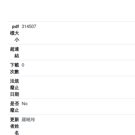
pdf
314507
檔大
小
超連
結
下載
0
次數
法規
廢止
日期
是否
No
廢止
更新
羅曉玲
者姓
名