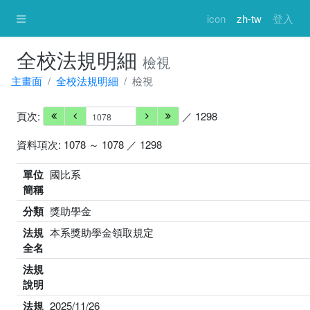
icon
zh-tw
登入
全校法規明細
檢視
主畫面
全校法規明細
檢視
頁次:
／ 1298
資料項次: 1078 ～ 1078 ／ 1298
單位
國比系
簡稱
分類
獎助學金
法規
本系獎助學金領取規定
全名
法規
說明
法規
2025/11/26