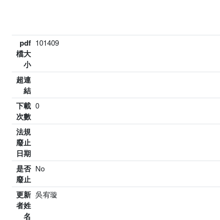
pdf
101409
檔大
小
超連
結
下載
0
次數
法規
廢止
日期
是否
No
廢止
更新
吳宥璇
者姓
名