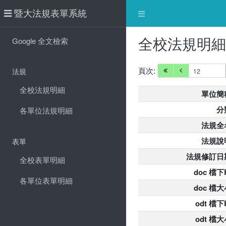
暨大法規表單系統
全校法規明
Google 全文檢索
頁次:
法規
全校法規明細
單位簡
分
各單位法規明細
法規全
法規說
表單
法規修訂日
全校表單明細
doc 檔下
各單位表單明細
doc 檔大
odt 檔
odt 檔