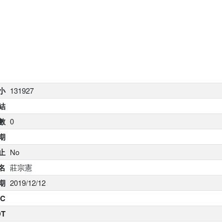
大小
131927
結
數
0
期
止
No
名
莊宗憲
期
2019/12/12
C
DT