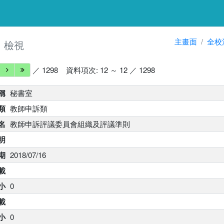
細
主畫面
全校
檢視
／ 1298
資料項次: 12 ～ 12 ／ 1298
稱
秘書室
類
教師申訴類
名
教師申訴評議委員會組織及評議準則
明
期
2018/07/16
載
小
0
下載
大小
0