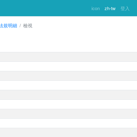
icon
zh-tw
登入
法規明細
檢視