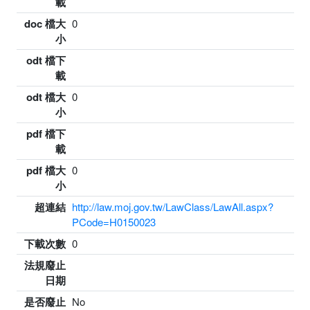
載
doc 檔大
0
小
odt 檔下
載
odt 檔大
0
小
pdf 檔下
載
pdf 檔大
0
小
超連結
http://law.moj.gov.tw/LawClass/LawAll.aspx?
PCode=H0150023
下載次數
0
法規廢止
日期
是否廢止
No