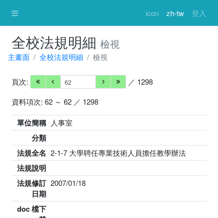
icon
zh-tw
登入
全校法規明細
檢視
主畫面
全校法規明細
檢視
頁次:
／ 1298
資料項次: 62 ～ 62 ／ 1298
單位簡稱
人事室
分類
法規全名
2-1-7 大學聘任專業技術人員擔任教學辦法
法規說明
法規修訂
2007/01/18
日期
doc 檔下