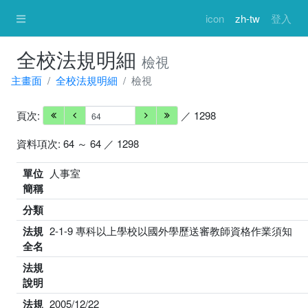
icon
zh-tw
登入
全校法規明細
檢視
主畫面
全校法規明細
檢視
頁次:
／ 1298
資料項次: 64 ～ 64 ／ 1298
單位
人事室
簡稱
分類
法規
2-1-9 專科以上學校以國外學歷送審教師資格作業須知
全名
法規
說明
法規
2005/12/22