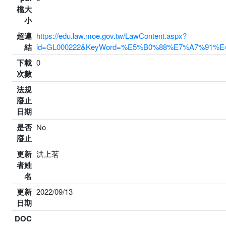
檔大
小
超連
https://edu.law.moe.gov.tw/LawContent.aspx?
結
id=GL000222&KeyWord=%E5%B0%88%E7%A7%9
下載
0
次數
法規
廢止
日期
是否
No
廢止
更新
洪上茗
者姓
名
更新
2022/09/13
日期
DOC