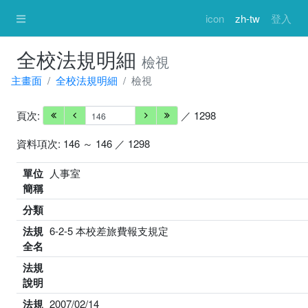
icon
zh-tw
登入
全校法規明細
檢視
主畫面
全校法規明細
檢視
頁次:
／ 1298
資料項次: 146 ～ 146 ／ 1298
單位
人事室
簡稱
分類
法規
6-2-5 本校差旅費報支規定
全名
法規
說明
法規
2007/02/14