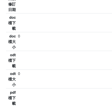
修訂
日期
doc
檔下
載
doc
0
檔大
小
odt
檔下
載
odt
0
檔大
小
pdf
檔下
載