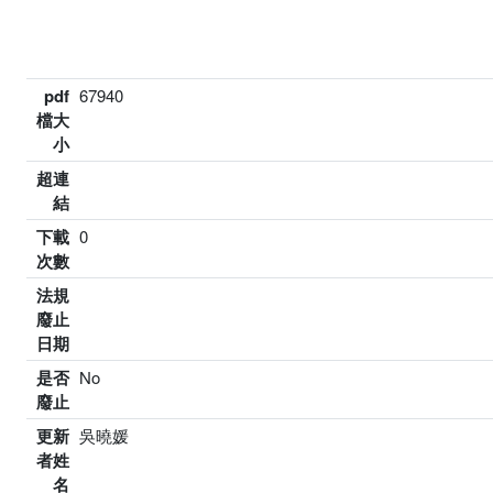
pdf
67940
檔大
小
超連
結
下載
0
次數
法規
廢止
日期
是否
No
廢止
更新
吳曉媛
者姓
名