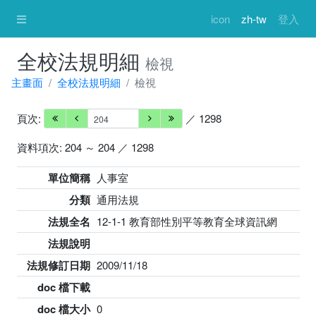
icon
zh-tw
登入
全校法規明細
檢視
主畫面
全校法規明細
檢視
頁次:
／ 1298
資料項次: 204 ～ 204 ／ 1298
單位簡稱
人事室
分類
通用法規
法規全名
12-1-1 教育部性別平等教育全球資訊網
法規說明
法規修訂日期
2009/11/18
doc 檔下載
doc 檔大小
0