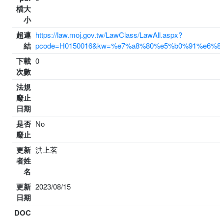
檔大
小
超連
https://law.moj.gov.tw/LawClass/LawAll.aspx?
結
pcode=H0150016&kw=%e7%a8%80%e5%b0%91%e6
下載
0
次數
法規
廢止
日期
是否
No
廢止
更新
洪上茗
者姓
名
更新
2023/08/15
日期
DOC