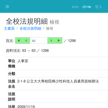
icon
zh-tw
登入
全校法規明細
檢視
主畫面
全校法規明細
檢視
頁次:
／ 1298
資料項次: 63 ～ 63 ／ 1298
單位
人事室
簡稱
分類
法規
2-1-8 公立大大專校院稀少性科技人員遴用資格辦法
全名
法規
說明
法規
2009/11/19