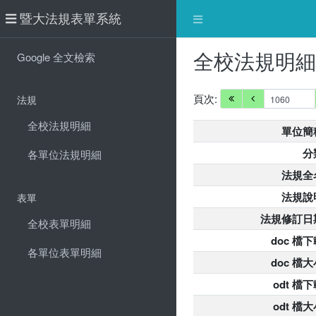
暨大法規表單系統
全校法規明
Google 全文檢索
頁次:
法規
全校法規明細
單位簡
分
各單位法規明細
法規全
法規說
表單
法規修訂日
全校表單明細
doc 檔下
各單位表單明細
doc 檔大
odt 檔
odt 檔