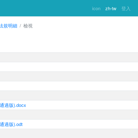
icon
zh-tw
登入
法規明細
檢視
過版).docx
過版).odt