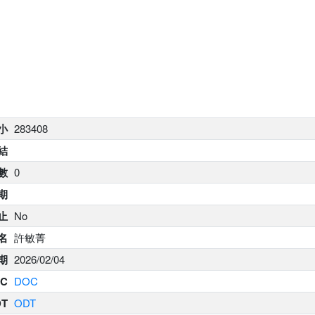
大小
283408
結
數
0
期
止
No
名
許敏菁
期
2026/02/04
C
DOC
DT
ODT