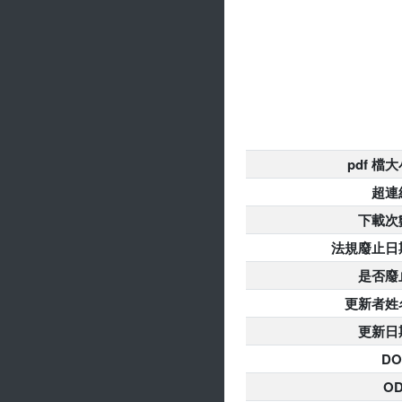
pdf 檔
超連
下載次
法規廢止日
是否廢
更新者姓
更新日
DO
O