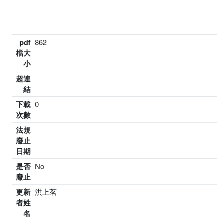
pdf
862
檔大
小
超連
結
下載
0
次數
法規
廢止
日期
是否
No
廢止
更新
洪上茗
者姓
名