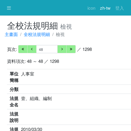
icon
zh-tw
登入
全校法規明細
檢視
主畫面
全校法規明細
檢視
頁次:
／ 1298
資料項次: 48 ～ 48 ／ 1298
單位
人事室
簡稱
分類
法規
壹、組織、編制
全名
法規
說明
法規
2010/03/30