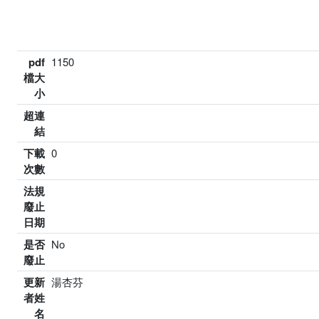
pdf
1150
檔大
小
超連
結
下載
0
次數
法規
廢止
日期
是否
No
廢止
更新
湯杏芬
者姓
名