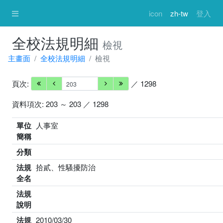
icon
zh-tw
登入
全校法規明細
檢視
主畫面
全校法規明細
檢視
頁次:
／ 1298
資料項次: 203 ～ 203 ／ 1298
單位
人事室
簡稱
分類
法規
拾貳、性騷擾防治
全名
法規
說明
法規
2010/03/30