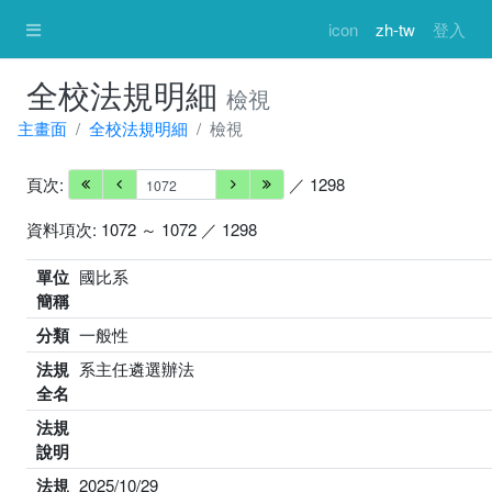
icon
zh-tw
登入
全校法規明細
檢視
主畫面
全校法規明細
檢視
頁次:
／ 1298
資料項次: 1072 ～ 1072 ／ 1298
單位
國比系
簡稱
分類
一般性
法規
系主任遴選辦法
全名
法規
說明
法規
2025/10/29