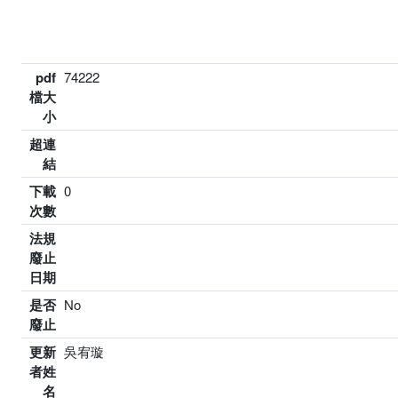
pdf
74222
檔大
小
超連
結
下載
0
次數
法規
廢止
日期
是否
No
廢止
更新
吳宥璇
者姓
名