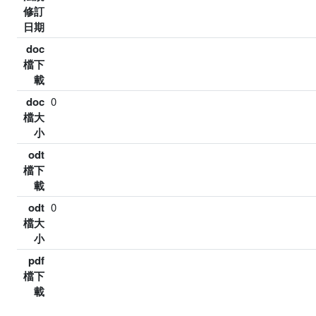
修訂
日期
doc
檔下
載
doc
0
檔大
小
odt
檔下
載
odt
0
檔大
小
pdf
檔下
載