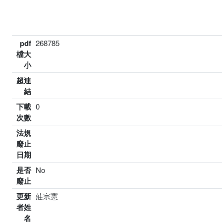
pdf
268785
檔大
小
超連
結
下載
0
次數
法規
廢止
日期
是否
No
廢止
更新
莊宗憲
者姓
名