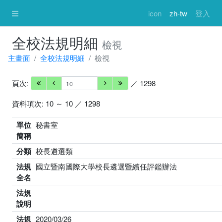
icon
zh-tw
登入
全校法規明細
檢視
主畫面
全校法規明細
檢視
頁次:
／ 1298
資料項次: 10 ～ 10 ／ 1298
單位
秘書室
簡稱
分類
校長遴選類
法規
國立暨南國際大學校長遴選暨續任評鑑辦法
全名
法規
說明
法規
2020/03/26