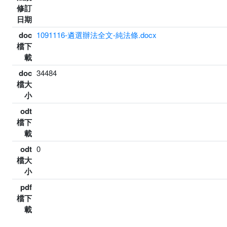
修訂
日期
doc
1091116-遴選辦法全文-純法條.docx
檔下
載
doc
34484
檔大
小
odt
檔下
載
odt
0
檔大
小
pdf
檔下
載