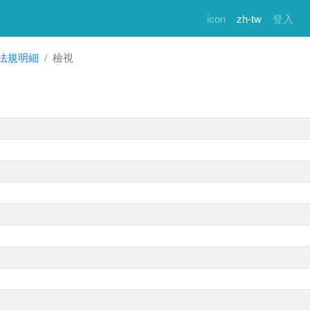
icon
zh-tw
登入
法規明細
檢視