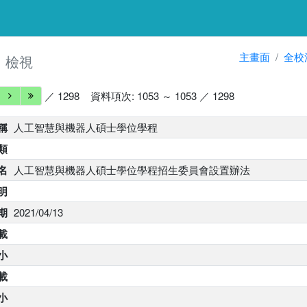
細
主畫面
全校
檢視
／ 1298
資料項次: 1053 ～ 1053 ／ 1298
稱
人工智慧與機器人碩士學位學程
類
名
人工智慧與機器人碩士學位學程招生委員會設置辦法
明
期
2021/04/13
載
小
下載
大小