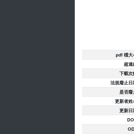
pdf 檔
超連
下載次
法規廢止日
是否廢
更新者姓
更新日
DO
O