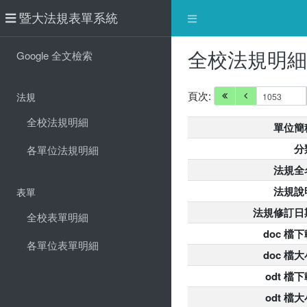
暨大法規表單系統
全校法規明
Google 全文檢索
頁次:
法規
全校法規明細
單位簡
分
各單位法規明細
法規全
法規說
表單
法規修訂日
全校表單明細
doc 檔下
各單位表單明細
doc 檔大
odt 檔
odt 檔