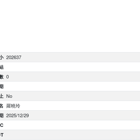
大小
202637
結
數
0
期
止
No
名
羅曉玲
期
2025/12/29
C
DT