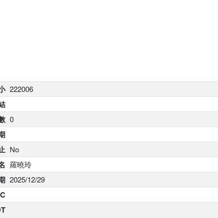
大小
222006
結
數
0
期
止
No
名
羅曉玲
期
2025/12/29
C
DT