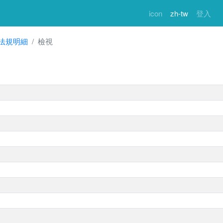
icon
zh-tw
登入
法規明細
檢視