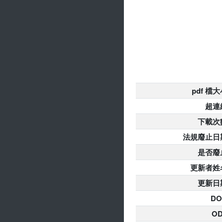
pdf 檔
超連
下載次
法規廢止日
是否廢
更新者姓
更新日
DO
O