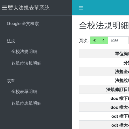
暨大法規表單系統
全校法規明
Google 全文檢索
頁次:
法規
全校法規明細
單位簡
分
各單位法規明細
法規全
法規說
表單
法規修訂日
全校表單明細
doc 檔下
各單位表單明細
doc 檔大
odt 檔
odt 檔