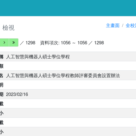
細
主畫面
全校
檢視
／ 1298
資料項次: 1056 ～ 1056 ／ 1298
稱
人工智慧與機器人碩士學位學程
類
名
人工智慧與機器人碩士學位學程教師評審委員會設置辦法
明
期
2023/02/16
載
小
下載
大小