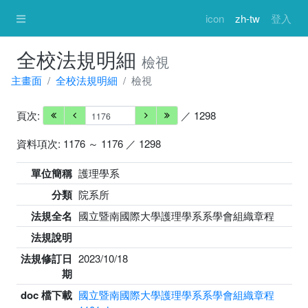
icon
zh-tw
登入
全校法規明細
檢視
主畫面
全校法規明細
檢視
頁次:
／ 1298
資料項次: 1176 ～ 1176 ／ 1298
單位簡稱
護理學系
分類
院系所
法規全名
國立暨南國際大學護理學系系學會組織章程
法規說明
法規修訂日
2023/10/18
期
doc 檔下載
國立暨南國際大學護理學系系學會組織章程