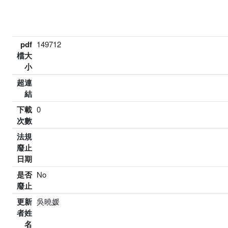
pdf
149712
檔大
小
超連
結
下載
0
次數
法規
廢止
日期
是否
No
廢止
更新
吳曉媛
者姓
名