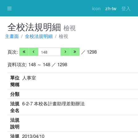
icon
zh-tw
登入
全校法規明細
檢視
主畫面
全校法規明細
檢視
頁次:
／ 1298
資料項次: 148 ～ 148 ／ 1298
單位
人事室
簡稱
分類
法規
6-2-7 本校各計畫助理差勤辦法
全名
法規
說明
法規
2013/04/10