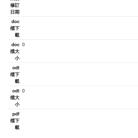
修訂
日期
doc
檔下
載
doc
0
檔大
小
odt
檔下
載
odt
0
檔大
小
pdf
檔下
載