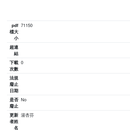
pdf
71150
檔大
小
超連
結
下載
0
次數
法規
廢止
日期
是否
No
廢止
更新
湯杏芬
者姓
名