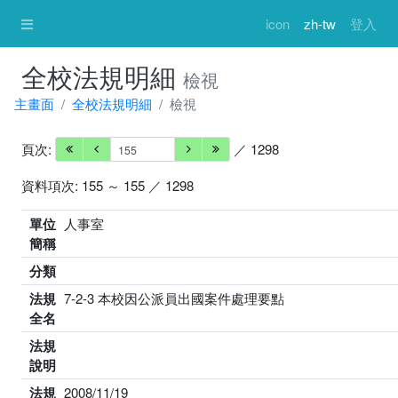
icon
zh-tw
登入
全校法規明細
檢視
主畫面
全校法規明細
檢視
頁次:
／ 1298
資料項次: 155 ～ 155 ／ 1298
單位
人事室
簡稱
分類
法規
7-2-3 本校因公派員出國案件處理要點
全名
法規
說明
法規
2008/11/19