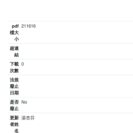
pdf
211616
檔大
小
超連
結
下載
0
次數
法規
廢止
日期
是否
No
廢止
更新
湯杏芬
者姓
名