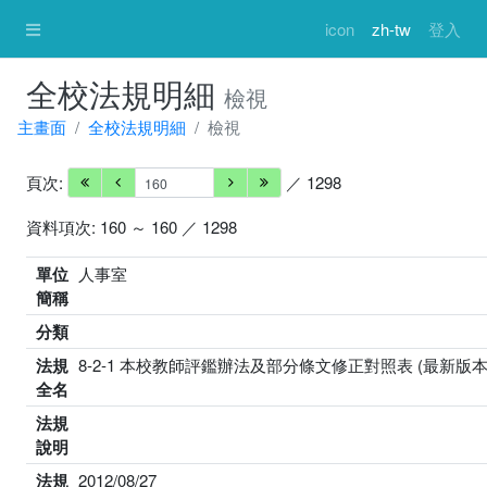
icon
zh-tw
登入
全校法規明細
檢視
主畫面
全校法規明細
檢視
頁次:
／ 1298
資料項次: 160 ～ 160 ／ 1298
單位
人事室
簡稱
分類
法規
8-2-1 本校教師評鑑辦法及部分條文修正對照表 (最新版本
全名
法規
說明
法規
2012/08/27