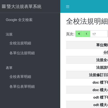
暨大法規表單系統
全校法規明
Google 全文檢索
頁次:
法規
全校法規明細
單位簡
分
各單位法規明細
法規全
法規說
表單
法規修訂日
全校表單明細
doc 檔下
各單位表單明細
doc 檔大
odt 檔
odt 檔