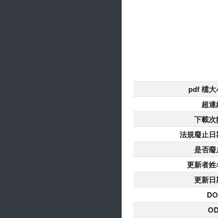
pdf 檔
超連
下載次
法規廢止日
是否廢
更新者姓
更新日
DO
O