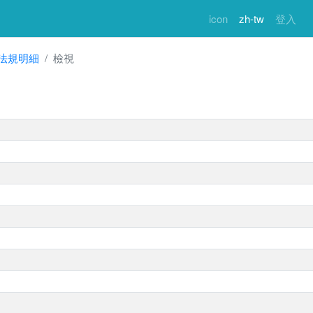
icon
zh-tw
登入
法規明細
檢視