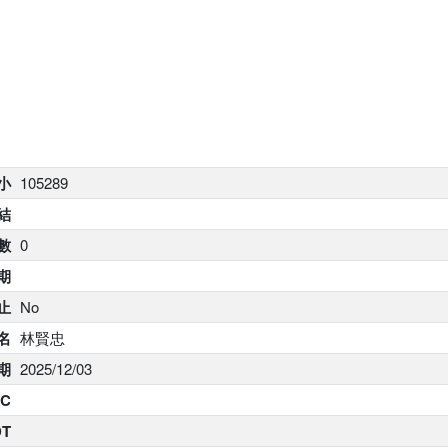
大小
105289
結
數
0
期
止
No
名
林賢忠
期
2025/12/03
C
DT