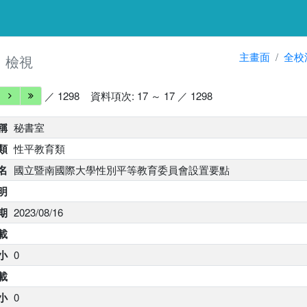
細
主畫面
全校
檢視
／ 1298
資料項次: 17 ～ 17 ／ 1298
稱
秘書室
類
性平教育類
名
國立暨南國際大學性別平等教育委員會設置要點
明
期
2023/08/16
載
小
0
下載
大小
0