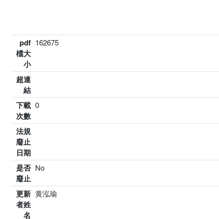
pdf
162675
檔大
小
超連
結
下載
0
次數
法規
廢止
日期
是否
No
廢止
更新
黄泓瑜
者姓
名