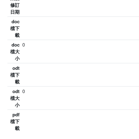
修訂
日期
doc
檔下
載
doc
0
檔大
小
odt
檔下
載
odt
0
檔大
小
pdf
檔下
載