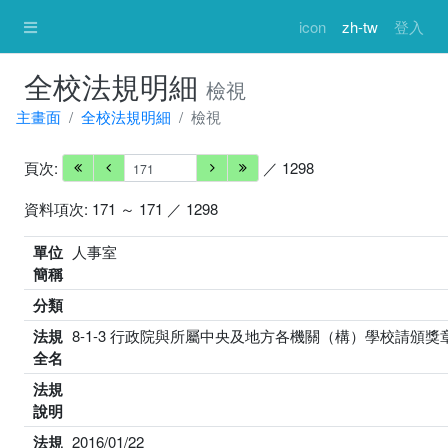
icon
zh-tw
登入
全校法規明細
檢視
主畫面
全校法規明細
檢視
頁次:
／ 1298
資料項次: 171 ～ 171 ／ 1298
單位
人事室
簡稱
分類
法規
8-1-3 行政院與所屬中央及地方各機關（構）學校請頒
全名
法規
說明
法規
2016/01/22