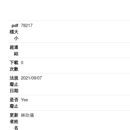
pdf
78217
檔大
小
超連
結
下載
0
次數
法規
2021/09/07
廢止
日期
是否
Yes
廢止
更新
林欣儀
者姓
名