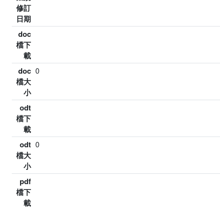
修訂
日期
doc
檔下
載
doc
0
檔大
小
odt
檔下
載
odt
0
檔大
小
pdf
檔下
載