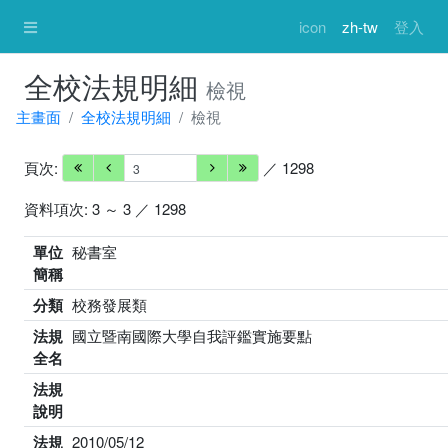
icon
zh-tw
登入
全校法規明細
檢視
主畫面
全校法規明細
檢視
頁次:
／ 1298
資料項次: 3 ～ 3 ／ 1298
單位
秘書室
簡稱
分類
校務發展類
法規
國立暨南國際大學自我評鑑實施要點
全名
法規
說明
法規
2010/05/12