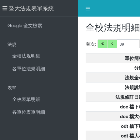
暨大法規表單系統
全校法規明
Google 全文檢索
頁次:
法規
全校法規明細
單位簡
分
各單位法規明細
法規全
法規說
表單
法規修訂日
全校表單明細
doc 檔下
各單位表單明細
doc 檔大
odt 檔
odt 檔