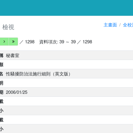
細
主畫面
全校
檢視
／ 1298
資料項次: 39 ～ 39 ／ 1298
稱
秘書室
類
名
性騷擾防治法施行細則（英文版）
明
期
2006/01/25
載
小
下載
大小