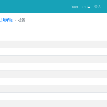
icon
zh-tw
登入
法規明細
檢視