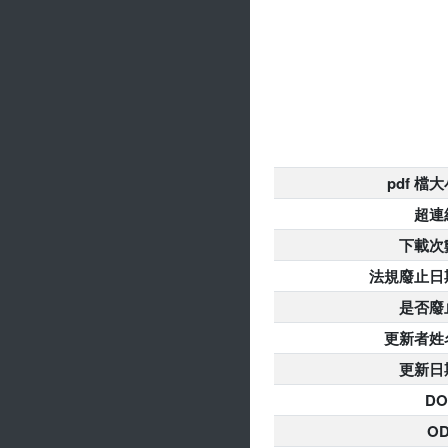
pdf 檔
超連
下載次
法規廢止日
是否廢
更新者姓
更新日
DO
O