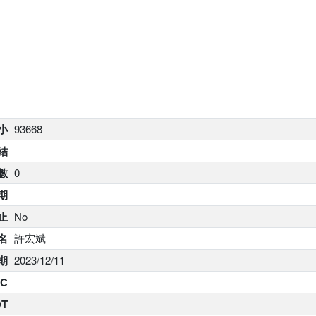
大小
93668
結
數
0
期
止
No
名
許宏斌
期
2023/12/11
C
DT