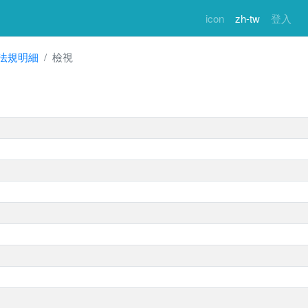
icon
zh-tw
登入
法規明細
檢視