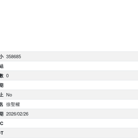
大小
358685
結
數
0
期
止
No
名
徐聖權
期
2026/02/26
C
DT