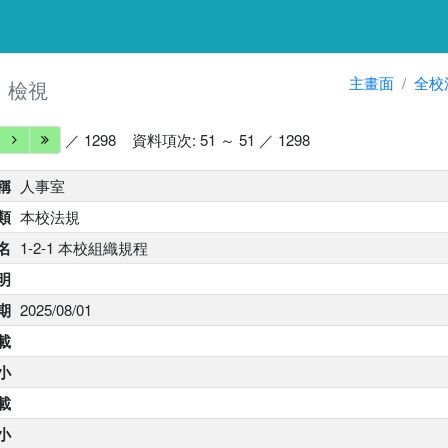
細
主畫面
全校
檢視
／ 1298
資料項次: 51 ～ 51 ／ 1298
稱
人事室
類
本校法規
名
1-2-1 本校組織規程
明
期
2025/08/01
載
小
下載
大小