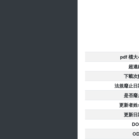
pdf 檔
超連
下載次
法規廢止日
是否廢
更新者姓
更新日
DO
O