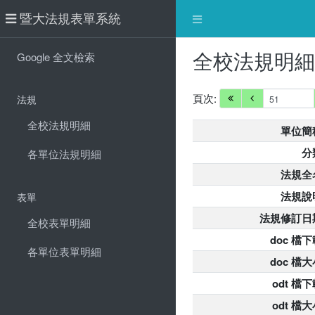
暨大法規表單系統
全校法規明
Google 全文檢索
頁次:
法規
全校法規明細
單位簡
分
各單位法規明細
法規全
法規說
表單
法規修訂日
全校表單明細
doc 檔下
各單位表單明細
doc 檔大
odt 檔
odt 檔