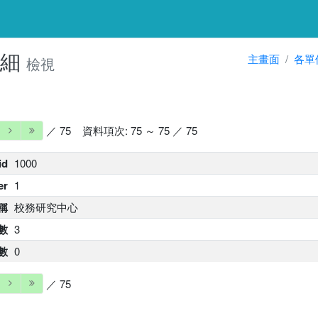
明細
主畫面
各單
檢視
／ 75
資料項次: 75 ～ 75 ／ 75
id
1000
er
1
稱
校務研究中心
數
3
數
0
／ 75