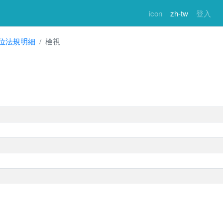
icon
zh-tw
登入
位法規明細
檢視