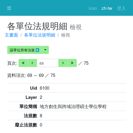
icon
zh-tw
登入
各單位法規明細
檢視
主畫面
各單位法規明細
檢視
該單位所有法規
8
頁次:
／ 75
資料項次: 69 ～ 69 ／ 75
Uid
6100
Layer
2
單位簡稱
地方創生與跨域治理碩士學位學程
法規數
8
廢止法規數
0