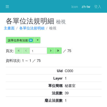
icon
zh-tw
登入
各單位法規明細
檢視
主畫面
各單位法規明細
檢視
該單位所有法規
39
頁次:
／ 75
資料項次: 1 ～ 1 ／ 75
Uid
C000
Layer
1
單位簡稱
秘書室
法規數
39
廢止法規數
1