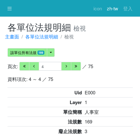
icon
zh-tw
登入
各單位法規明細
檢視
主畫面
各單位法規明細
檢視
該單位所有法規
169
頁次:
／ 75
資料項次: 4 ～ 4 ／ 75
Uid
E000
Layer
1
單位簡稱
人事室
法規數
169
廢止法規數
3