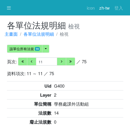
icon
zh-tw
登入
各單位法規明細
檢視
主畫面
各單位法規明細
檢視
該單位所有法規
14
頁次:
／ 75
資料項次: 11 ～ 11 ／ 75
Uid
G400
Layer
2
單位簡稱
學務處課外活動組
法規數
14
廢止法規數
0