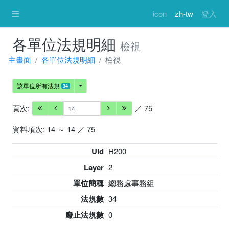
icon
zh-tw
登入
各單位法規明細
檢視
主畫面
各單位法規明細
檢視
該單位所有法規
34
頁次:
／ 75
資料項次: 14 ～ 14 ／ 75
Uid
H200
Layer
2
單位簡稱
總務處事務組
法規數
34
廢止法規數
0