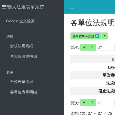
暨大法規表單系統
各單位法規
Google 全文檢索
法規
該單位所有法規
13
全校法規明細
頁次:
各單位法規明細
U
Lay
表單
單位簡
全校表單明細
法規
廢止法規
各單位表單明細
頁次:
資料項次: 27 ～ 27 ／ 75