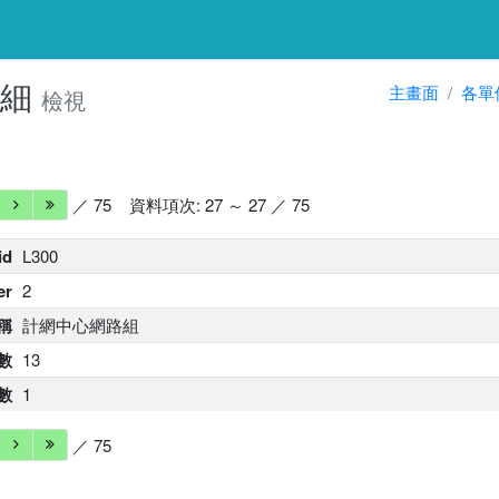
明細
主畫面
各單
檢視
／ 75
資料項次: 27 ～ 27 ／ 75
id
L300
er
2
稱
計網中心網路組
數
13
數
1
／ 75