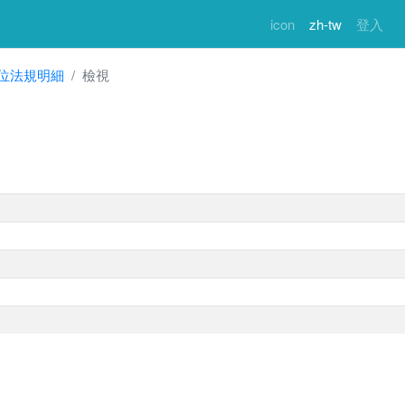
icon
zh-tw
登入
位法規明細
檢視