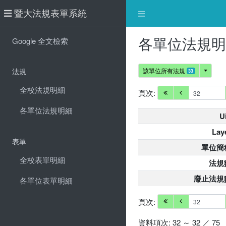
暨大法規表單系統
各單位法規
Google 全文檢索
法規
該單位所有法規
33
全校法規明細
頁次:
各單位法規明細
U
Lay
表單
單位簡
全校表單明細
法規
廢止法規
各單位表單明細
頁次:
資料項次: 32 ～ 32 ／ 75