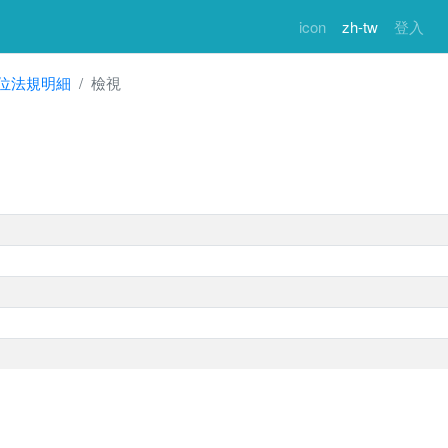
icon
zh-tw
登入
位法規明細
檢視