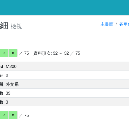
明細
主畫面
各單
檢視
／ 75
資料項次: 32 ～ 32 ／ 75
id
M200
er
2
稱
外文系
數
33
數
3
／ 75