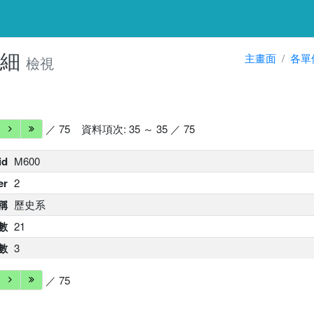
明細
主畫面
各單
檢視
／ 75
資料項次: 35 ～ 35 ／ 75
id
M600
er
2
稱
歷史系
數
21
數
3
／ 75