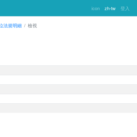
icon
zh-tw
登入
位法規明細
檢視