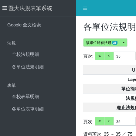
暨大法規表單系統
各單位法規
Google 全文檢索
法規
該單位所有法規
21
全校法規明細
頁次:
各單位法規明細
U
Lay
表單
單位簡
全校表單明細
法規
廢止法規
各單位表單明細
頁次:
資料項次: 35 ～ 35 ／ 75