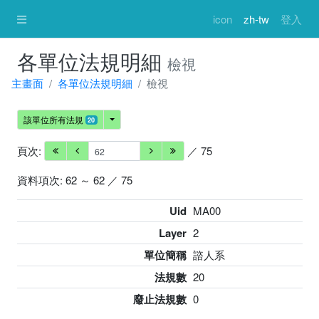
icon
zh-tw
登入
各單位法規明細
檢視
主畫面
各單位法規明細
檢視
該單位所有法規
20
頁次:
／ 75
資料項次: 62 ～ 62 ／ 75
Uid
MA00
Layer
2
單位簡稱
諮人系
法規數
20
廢止法規數
0