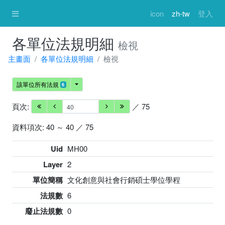
icon
zh-tw
登入
各單位法規明細
檢視
主畫面
各單位法規明細
檢視
該單位所有法規
6
頁次:
／ 75
資料項次: 40 ～ 40 ／ 75
Uid
MH00
Layer
2
單位簡稱
文化創意與社會行銷碩士學位學程
法規數
6
廢止法規數
0