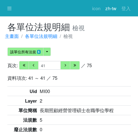
icon
zh-tw
登入
各單位法規明細
檢視
主畫面
各單位法規明細
檢視
該單位所有法規
5
頁次:
／ 75
資料項次: 41 ～ 41 ／ 75
Uid
MI00
Layer
2
單位簡稱
長期照顧經營管理碩士在職學位學程
法規數
5
廢止法規數
0